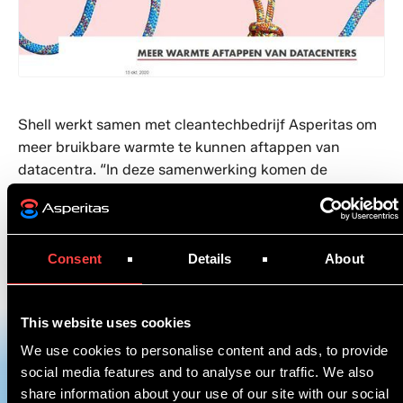
Shell werkt samen met cleantechbedrijf Asperitas om
meer bruikbare warmte te kunnen aftappen van
datacentra. “In deze samenwerking komen de
technische competenties van Asperitas en Shell
prachtig samen. Voor de afname van de warmte
zoeken we dan weer samenwerking met andere
Consent
Details
About
partijen”, legt Van Hoogstraten uit.Voor het artikel
"Meer warmte aftappen van datacentra",
klik hier
.Voor
alle artikelen over samenwerken in de
This website uses cookies
warmtetransitie,
klik hier
.
We use cookies to personalise content and ads, to provide
social media features and to analyse our traffic. We also
share information about your use of our site with our social